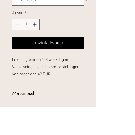
Aantal
*
In winkelwagen
Levering binnen 1-3 werkdagen
Verzending is gratis voor bestellingen
van meer dan 49 EUR
Materiaal
100% Katoen
Verzenden en Retourneren
Gids voor kledingverzorging
Machinewas op max. 30ºC / 86ºF met
Scheepvaart
korte centrifuge
Levering binnen 1-3 werkdagen - 4,95
Gebruik geen bleekmiddel
EUR