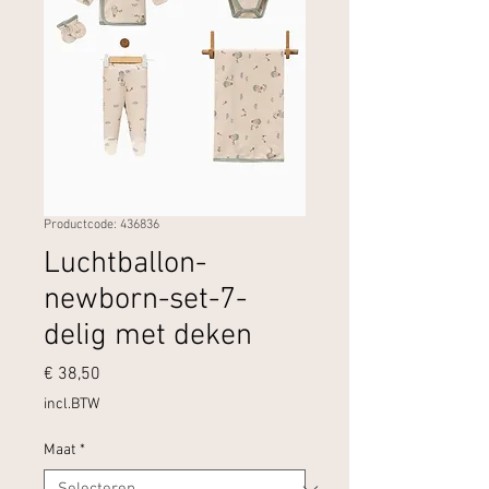
Productcode: 436836
Luchtballon-
newborn-set-7-
delig met deken
Prijs
€ 38,50
incl.BTW
Maat
*