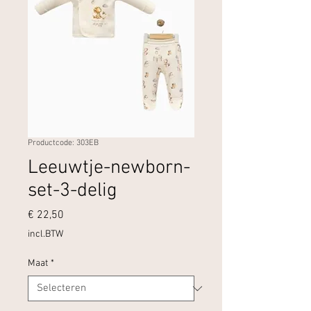
Productcode: 303EB
Leeuwtje-newborn-
set-3-delig
Prijs
€ 22,50
incl.BTW
Maat
*