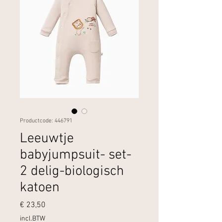
Productcode: 446791
Leeuwtje
babyjumpsuit- set-
2 delig-biologisch
katoen
Prijs
€ 23,50
incl.BTW