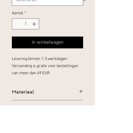
Aantal
*
In winkelwagen
Levering binnen 1-3 werkdagen
Verzending is gratis voor bestellingen
van meer dan 49 EUR
Materiaal
100% Katoen
Verzenden en Retourneren
Gids voor kledingverzorging
Machinewas op max. 30ºC / 86ºF met
Scheepvaart
korte centrifuge
Levering binnen 1-3 werkdagen - 4,95
Gebruik geen bleekmiddel
EUR